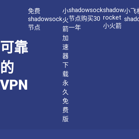
shadowsock
shadow
免费
小
小飞
rocket
节点购买30
shadowsock
shad
火
小火箭
节点
一年
箭
加
可靠
速
器
的
下
载
VPN
永
久
免
费
版